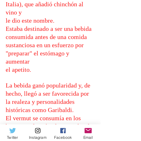
Italia), que añadió chinchón al 
vino y 
le dio este nombre. 
Estaba destinado a ser una bebida 
consumida antes de una comida 
sustanciosa en un esfuerzo por 
"preparar" el estómago y 
aumentar 
el apetito.
La bebida ganó popularidad y, de 
hecho, llegó a ser favorecida por 
la realeza y personalidades 
históricas como Garibaldi.
El vermut se consumía en los 
bares y en los círculos sociales de 
intelectuales y políticos ya en el 
Twitter
Instagram
Facebook
Email