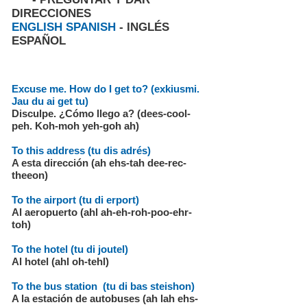
DIRECCIONES
ENGLISH SPANISH
- INGLÉS
ESPAÑOL
Excuse me. How do I get to? (exkiusmi.
Jau du ai get tu)
Disculpe. ¿Cómo llego a? (dees-cool-
peh. Koh-moh yeh-goh ah)
To this address (tu dis adrés)
A esta dirección (ah ehs-tah dee-rec-
theeon)
To the airport (tu di erport)
Al aeropuerto (ahl ah-eh-roh-poo-ehr-
toh)
To the hotel (tu di joutel)
Al hotel (ahl oh-tehl)
To the bus station (tu di bas steishon)
A la estación de autobuses (ah lah ehs-