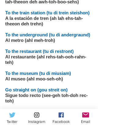
tah-theeon deh awh-toh-boo-sehs)
To the train station (tu di trein steishon)
A la estación de tren (ah lah ehs-tah-
theeon deh trehn)
To the underground (tu di andergraund)
Al metro (ahl meh-troh)
To the restaurant (tu di restront)
Al restaurante (ahl rehs-tah-ooh-rahn-
teh)
To the museum (tu di miusiam)
Al museo (ahl moo-seh-oh)
Go straight on (gou streit on)
Sigue todo recto (see-geh toh-doh rec-
toh)
Turn right (tern rait)
Gira a la derecha (hee-rah ah lah deh-
Twitter
Instagram
Facebook
Email
reh-chah)
Turn left (tern left)