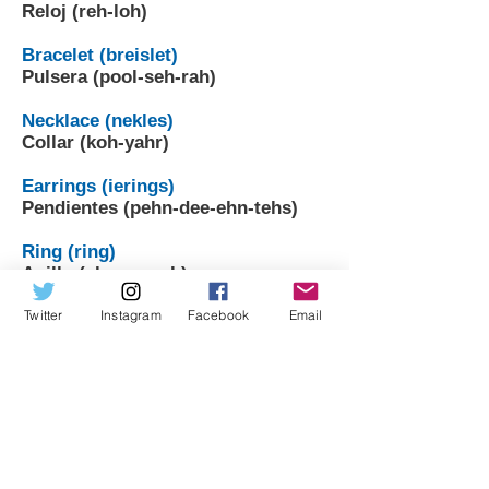
Reloj (reh-loh)
Bracelet (breislet)
Pulsera (pool-seh-rah)
Necklace (nekles)
Collar (koh-yahr)
Earrings (ierings)
Pendientes (pehn-dee-ehn-tehs)
Ring (ring)
Anillo (ah-nee-yoh)
Twitter
Instagram
Facebook
Email
Hat (jat)
Sombrero (sohm-breh-roh)
Cap (cap)
Gorra (goh-rrah)
Woolly hat (wuli jat)
Gorro (goh-rroh)