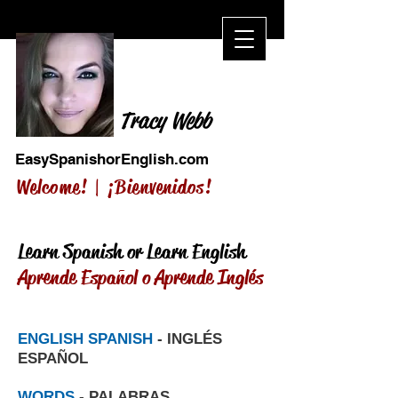
Tracy Webb
EasySpanishorEnglish.com
Welcome! |
¡Bienvenidos!
Learn Spanish or Learn English
Aprende Español o Aprende Inglés
ENGLISH SPANISH
- INGLÉS
ESPAÑOL
WORDS
- PALABRAS