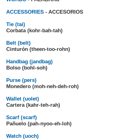
A
CCESSORIES
- ACCESORIOS
Tie (tai)
Corbata (kohr-bah-tah)
Belt (belt)
Cinturón (theen-too-rohn)
Handbag (jandbag)
Bolso (bohl-soh)
Purse (pers)
Monedero (moh-neh-deh-roh)
Wallet (uolet)
Cartera (kahr-teh-rah)
Scarf (scarf)
Pañuelo (pah-nyoo-eh-loh)
Watch (uoch)