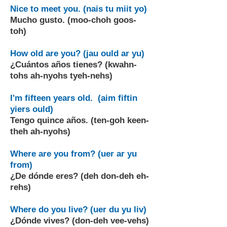
Nice to meet you. (nais tu miit yo)
Mucho gusto. (moo-choh goos-
toh)
How old are you? (jau ould ar yu)
¿Cuántos años tienes? (kwahn-
tohs ah-nyohs tyeh-nehs)
I'm fifteen years old. (aim fiftin
yiers ould)
Tengo quince años. (ten-goh keen-
theh ah-nyohs)
Where are you from? (uer ar yu
from)
¿De dónde eres? (deh don-deh eh-
rehs)
Where do you live? (uer du yu liv)
¿Dónde vives? (don-deh vee-vehs)