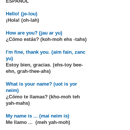
ESPAÑOL
Hello! (je-lou)
¡Hola! (oh-lah)
How are you? (jau ar yu)
¿Cómo estás? (koh-moh ehs -tahs)
I'm fine, thank you. (aim fain, zanc
yu)
Estoy bien, gracias. (ehs-toy bee-
ehn, grah-thee-ahs)
What is your name? (uot is yor
neim)
¿Cómo te llamas? (kho-moh teh
yah-mahs)
My name is ... (mai neim is)
Me llamo ... (meh yah-moh)